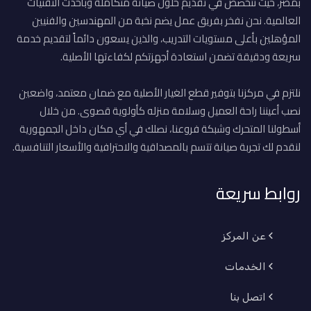
بمصر، حيث نتخصص في تقديم حلول صيانة متكاملة وبأحدث التقنيات
العالمية. نحن نفخر بفريق عمل يضم نخبة من المهندسين والفنيين
المؤهلين بأعلى مستويات التدريب، والذين يسعون دائماً لتقديم خدمة
سريعة ودقيقة تضمن استعادة أجهزتكم لكفاءتها الأصلية.
نلتزم في مركزنا بتوفير قطع الغيار الأصلية مع ضمان معتمد، واضعين
نصب أعيننا راحة العميل وسلامة منزله كأولوية قصوى. من خلال
أسطولنا المتحرك وشبكة فروعنا، نصلك في أي مكان داخل الجمهورية
لنقدم لك تجربة صيانة تتسم بالمصداقية والاحترافية والأسعار التنافسية.
روابط سريعة
عن المركز
الخدمات
اتصل بنا