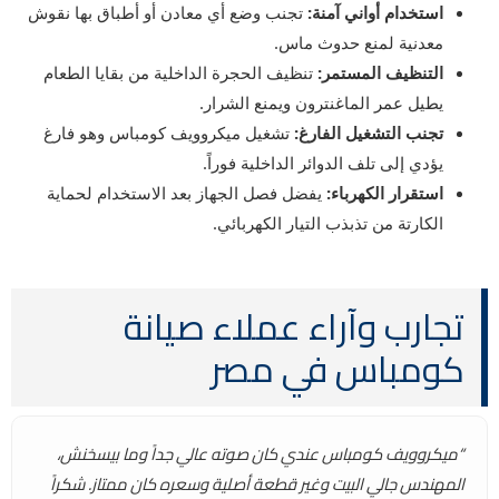
استخدام أواني آمنة:
تجنب وضع أي معادن أو أطباق بها نقوش
معدنية لمنع حدوث ماس.
التنظيف المستمر:
تنظيف الحجرة الداخلية من بقايا الطعام
يطيل عمر الماغنترون ويمنع الشرار.
تجنب التشغيل الفارغ:
تشغيل ميكروويف كومباس وهو فارغ
يؤدي إلى تلف الدوائر الداخلية فوراً.
استقرار الكهرباء:
يفضل فصل الجهاز بعد الاستخدام لحماية
الكارتة من تذبذب التيار الكهربائي.
تجارب وآراء عملاء صيانة
كومباس في مصر
“ميكروويف كومباس عندي كان صوته عالي جداً وما بيسخنش،
المهندس جالي البيت وغير قطعة أصلية وسعره كان ممتاز. شكراً