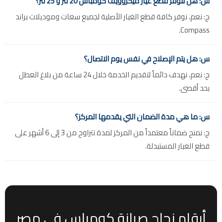
س: هل تتوفر قطع غيار ميكروويف كومباس 20 لتر و 25 لتر؟
ج: نعم، نوفر كافة قطع الغيار الأصلية لجميع سعات وموديلات براند
Compass.
س: هل يتم الإصلاح في نفس يوم الاتصال؟
ج: نعم، نهدف دائماً لتقديم الخدمة خلال 24 ساعة من بلاغ العطل
بحد أقصى.
س: ما هي مدة الضمان التي يقدمها المركز؟
ج: نمنح ضماناً معتمداً من المركز لمدة تتراوح من 3 إلى 6 أشهر على
قطع الغيار المستبدلة.
أرقام نجاح صيانة كومباس في مصر