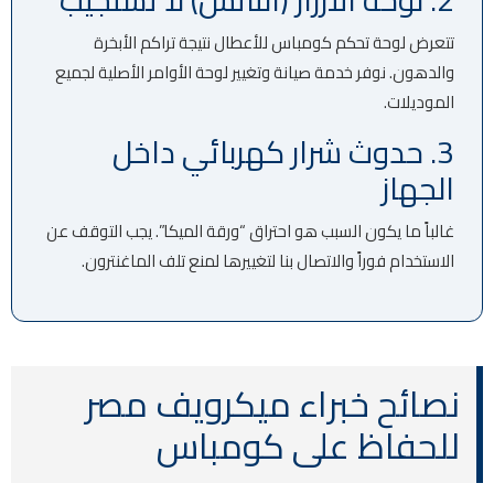
تتعرض لوحة تحكم كومباس للأعطال نتيجة تراكم الأبخرة
والدهون. نوفر خدمة صيانة وتغيير لوحة الأوامر الأصلية لجميع
الموديلات.
3. حدوث شرار كهربائي داخل
الجهاز
غالباً ما يكون السبب هو احتراق “ورقة الميكا”. يجب التوقف عن
الاستخدام فوراً والاتصال بنا لتغييرها لمنع تلف الماغنترون.
نصائح خبراء ميكرويف مصر
للحفاظ على كومباس