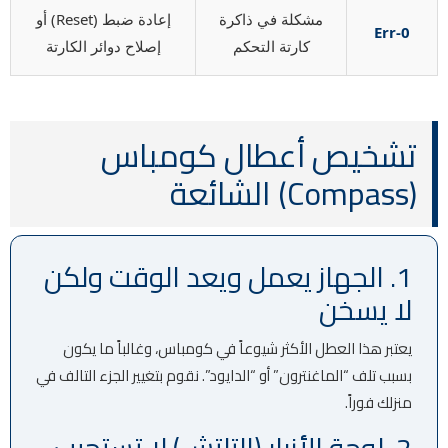
مشكلة في ذاكرة
إعادة ضبط (Reset) أو
Err-0
كارتة التحكم
إصلاح دوائر الكارتة
تشخيص أعطال كومباس
(Compass) الشائعة
1. الجهاز يعمل ويعد الوقت ولكن
لا يسخن
يعتبر هذا العطل الأكثر شيوعاً في كومباس، وغالباً ما يكون
بسبب تلف “الماغنترون” أو “الدايود”. نقوم بتغيير الجزء التالف في
منزلك فوراً.
2. لوحة الأزرار (التاتش) لا تستجيب