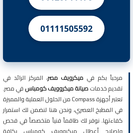
01111505592
مرحباً بكم في
ميكرويف مصر
، المركز الرائد في
تقديم خدمات
صيانة ميكروويف كومباس
في مصر.
تعتبر أجهزة Compass من الحلول العملية والمميزة
في المطبخ العصري، ونحن هنا لنضمن لك استمرار
كفاءتها. نوفر لك طاقماً فنياً متخصصاً في فحص
وإصلاح أعطال ميكروويف كومباس بكافة