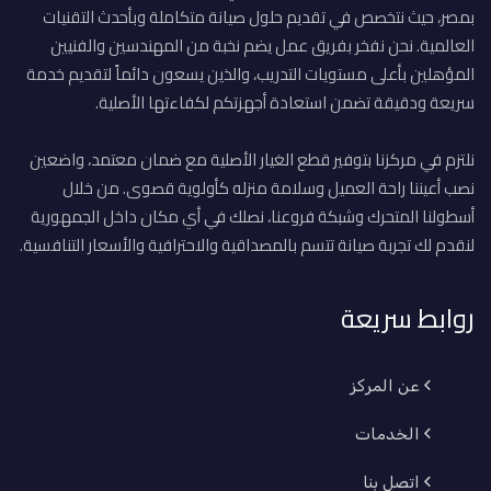
بمصر، حيث نتخصص في تقديم حلول صيانة متكاملة وبأحدث التقنيات
العالمية. نحن نفخر بفريق عمل يضم نخبة من المهندسين والفنيين
المؤهلين بأعلى مستويات التدريب، والذين يسعون دائماً لتقديم خدمة
سريعة ودقيقة تضمن استعادة أجهزتكم لكفاءتها الأصلية.
نلتزم في مركزنا بتوفير قطع الغيار الأصلية مع ضمان معتمد، واضعين
نصب أعيننا راحة العميل وسلامة منزله كأولوية قصوى. من خلال
أسطولنا المتحرك وشبكة فروعنا، نصلك في أي مكان داخل الجمهورية
لنقدم لك تجربة صيانة تتسم بالمصداقية والاحترافية والأسعار التنافسية.
روابط سريعة
عن المركز
الخدمات
اتصل بنا