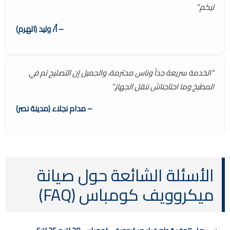
ليكم.”
– أ/ وليد (الهرم)
“الخدمة سريعة جداً وناس محترمة، والجميل إن التصليح تم في
المطبخ وما احتاجناش ننقل الجهاز.”
– مدام نجلاء (مدينة نصر)
الأسئلة الشائعة حول صيانة
ميكروويف كومباس (FAQ)