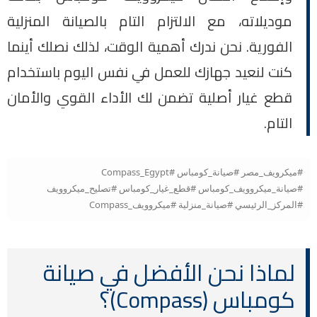
موديلاته، مع الالتزام التام بالصيانة المنزلية
الفورية. نحن ندرك أهمية الوقت، لذلك نصلك أينما
كنت لنعيد جهازك للعمل في نفس اليوم باستخدام
قطع غيار أصلية تضمن لك الأداء القوي والأمان
التام.
#ميكرويف_مصر #صيانة_كومباس #Compass_Egypt
#صيانة_ميكروويف_كومباس #قطع_غيار_كومباس #تصليح_ميكروويف
#المركز_الرئيسي #صيانة_منزلية #ميكروويف_Compass
لماذا نحن الأفضل في صيانة
كومباس (Compass)؟