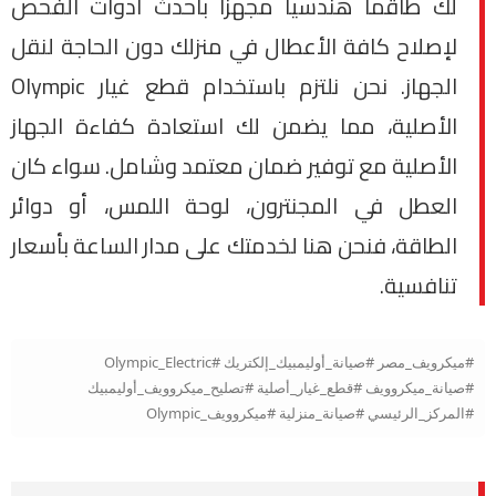
لك طاقماً هندسياً مجهزاً بأحدث أدوات الفحص
لإصلاح كافة الأعطال في منزلك دون الحاجة لنقل
الجهاز. نحن نلتزم باستخدام قطع غيار Olympic
الأصلية، مما يضمن لك استعادة كفاءة الجهاز
الأصلية مع توفير ضمان معتمد وشامل. سواء كان
العطل في المجنترون، لوحة اللمس، أو دوائر
الطاقة، فنحن هنا لخدمتك على مدار الساعة بأسعار
تنافسية.
#ميكرويف_مصر #صيانة_أوليمبيك_إلكتريك #Olympic_Electric
#صيانة_ميكروويف #قطع_غيار_أصلية #تصليح_ميكروويف_أوليمبيك
#المركز_الرئيسي #صيانة_منزلية #ميكروويف_Olympic