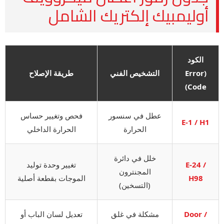
أوليمبيك إلكتريك الشامل
الكود
(Error
التشخيص الفني
طريقة الإصلاح
Code)
عطل في سنسور
فحص وتغيير حساس
E-1 / H1
الحرارة
الحرارة الداخلي
خلل في دائرة
E-24 /
تغيير وحدة توليد
المجنترون
H98
الموجات بقطعة أصلية
(التسخين)
Door /
مشكلة في غلق
تعديل لسان الباب أو