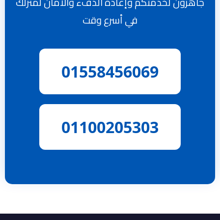
جاهزون لخدمتكم وإعادة الدفء والأمان لمنزلك
في أسرع وقت
01558456069
01100205303