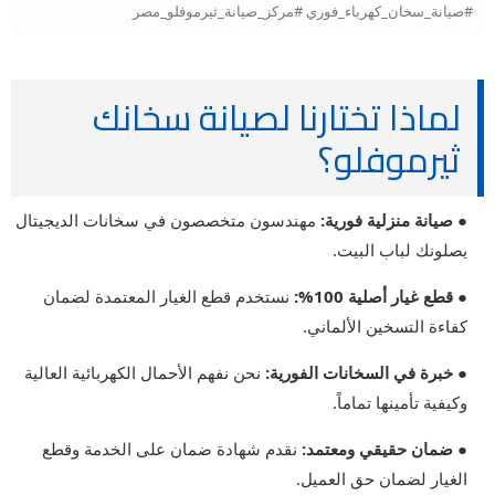
#صيانة_سخان_كهرباء_فوري #مركز_صيانة_ثيرموفلو_مصر
لماذا تختارنا لصيانة سخانك
ثيرموفلو؟
● صيانة منزلية فورية:
مهندسون متخصصون في سخانات الديجيتال
يصلونك لباب البيت.
● قطع غيار أصلية 100%:
نستخدم قطع الغيار المعتمدة لضمان
كفاءة التسخين الألماني.
● خبرة في السخانات الفورية:
نحن نفهم الأحمال الكهربائية العالية
وكيفية تأمينها تماماً.
● ضمان حقيقي ومعتمد:
نقدم شهادة ضمان على الخدمة وقطع
الغيار لضمان حق العميل.