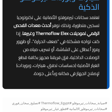
الذكية
تعتمد سخانات ثيرموفلو الألمانية على تكنولوجيا
تسخين متطورة، ولذلك نوفر
أحدث معدات الفحص
الرقمي لموديلات Thermoflow Elex وغيرها
. إذا
كنت تواجه مشكلة في “ضعف الحرارة”، أو ظهور
رموز أعطال على الشاشة، أو تسريب مياه من
الوصلات الداخلية، فإن فريقنا مجهز بكافة قطع
الغيار الأصلية (حساسات تدفق، هيترات، وبوردات)
لإصلاح الجهاز في مكانه وبأعلى جودة.
#صيانة_سخانات_ثيرموفلو #Thermoflow_Egypt #تصليح_سخان_فوري
#سخانات_ثيرموفلو_الالمانية #قطع_غيار_ثيرموفلو