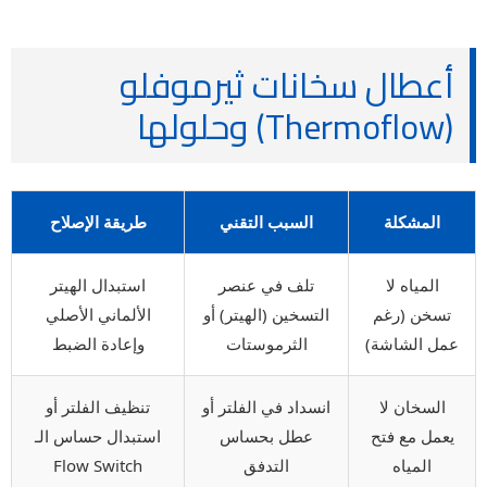
أعطال سخانات ثيرموفلو
(Thermoflow) وحلولها
المشكلة
السبب التقني
طريقة الإصلاح
المياه لا
تلف في عنصر
استبدال الهيتر
تسخن (رغم
التسخين (الهيتر) أو
الألماني الأصلي
عمل الشاشة)
الثرموستات
وإعادة الضبط
السخان لا
انسداد في الفلتر أو
تنظيف الفلتر أو
يعمل مع فتح
عطل بحساس
استبدال حساس الـ
المياه
التدفق
Flow Switch