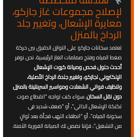
لإصلاح مجموعات غاز جازكو،
معايرة الإشعال، وتغيير جلد
الرداخ بالمنزل
تعتمد سخانات جازكو على التوازن الدقيق بين حركة
ضغط المياه وفتح صمامات الغاز الرئيسية. نحن نوفر
أحدث حلول فحص وصيانة كروت الإشعال
الإلكتروني لجازكو، وتغيير جلدة الرداخ الأصلية،
وتنظيف فواني الشعلات ومواسير السربنتينة بالمنزل
دون نقل السخان
. سواء كنت تواجه “انقطاع صوت
تكتكة الإشعال الذاتي”، أو “ضعف شديد في
سخونة المياه”، أو “انطفاء اللهب فجأة بعد ثوانٍ
من التشغيل”، فإننا نضمن لك الصيانة الفورية الآمنة.