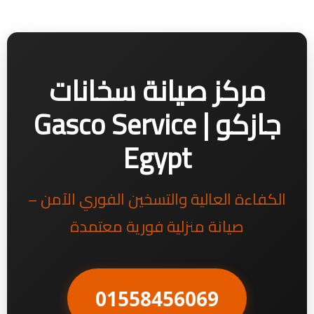
مركز صيانة سخانات
جازكو | Gasco Service
Egypt
الكفاءة العالية والتسخين الفوري الآمن –
صيانة منزلية فورية معتمدة
01558456069