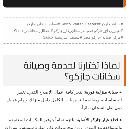
#صيانة_جازكو #Gasco_Water_Heaters #تصليح_سخان_جازكو
#تغيير_رداخ_جازكو #صيانة_سخان_غاز_جازكو #أعطال_سخانات_Gasco
#مركز_صيانة_جازكو_مصر #تنظيف_سربنتينة_Gasco
لماذا تختارنا لخدمة وصيانة
سخانات جازكو؟
● صيانة منزلية فورية:
ننجز كافة أعمال الإصلاح الفني، تغيير
الحساسات، ومعالجة التسريبات بالكامل داخل منزلك وأمام عينيك
دون نقل السخان نهائياً.
● قطع غيار جازكو الأصلية:
نلتزم تماماً بتوفير المكونات المعتمدة
والمتوافقة مع الموديل، من مجموعات غاز، ميكرو سويتش، بوردات