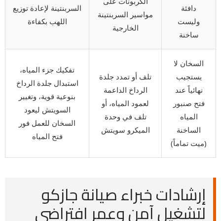
الكربونات على
دافئة
السربنتينة لإعادة توزيع
مواسير السربنتينة
وليست
اللهب بكفاءة
الخارجية
ساخنة
السخان لا
تفكيك جزء المياه،
يستجيب
تلف أو تمدد جلدة
استبدال جلدة الرداخ
نهائياً عند
الرداخ الداعمة
بنوعية قوية، وتغيير
فتح صنبور
لعمود المياه، أو
السويتش ليعود
المياه
تلف في وحدة
السخان للعمل فور
الساخنة
الميكرو سويتش
فتح المياه
(ميت تماماً)
إرشادات خبراء صيانة جازكو
لتشغيل آمن وعمر افتراضي