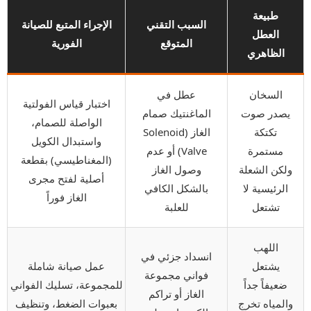
طبيعة
السبب التقني
الإجراء المتبع للصيانة
العطل
المتوقع
الفورية
الظاهري
السخان
عطل في
اختبار قياس الفولتية
يصدر صوت
الماغنتيك صمام
الواصلة للصمام،
تكتكة
الغاز (Solenoid
واستبدال الكويل
مستمرة
Valve) أو عدم
(المغناطيسي) بقطعة
ولكن الشعلة
وصول الغاز
أصلية لفتح مجرى
الرئيسية لا
بالشكل الكافي
الغاز فوراً
تشتعل
للعلبة
اللهب
انسداد جزئي في
يشتعل
عمل صيانة شاملة
فواني مجموعة
ضعيفاً جداً
للمجموعة، تسليك الفواني
الغاز أو تراكم
والمياه تخرج
بعبوات الضغط، وتنظيف