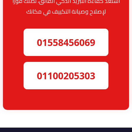
استعد كفاءة التبريد الذكي الفائق، نصلك فوراً
لإصلاح وصيانة التكييف في مكانك
01558456069
01100205303