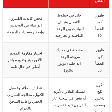
العطل
ظهور
خلل في خطوط
فحص كابلات الكنترول
كود
الاتصال وتبادل
الواصلة بين الوحدتين
الخطأ
البيانات بين الوحدة
وإصلاح مسارات البوردة
E0
الداخلية والخارجية
ظهور
مشكلة في محرك
اختبار مقاومة الموتور
كود
مروحة الوحدة
بالآفووميتر وتغييره بآخر
الخطأ
الداخلية (موتور
أصلي في حال تلفه
E6
البلاور)
تكون
تنظيف الفلاتر وغسيل
ثلج
انسداد الفلاتر بالأتربة
الكويل، معالجة التسريب
داخلي
أو نقص في شحنة غاز
الخفي وإعادة الشحن
وضعف
الفريون نتيجة تسريب
بالجرام
التبريد