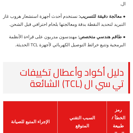
ال.
● معالجة دقيقة للتسريب:
نستخدم أحدث أجهزة استشعار هروب غاز
التبريد لتحديد النقطة بدقة ومعالجتها بلحام احترافي قبل الشحن.
● طاقم هندسي متخصص:
مهندسون مدربون على قراءة الأنظمة
البرمجية وتتبع خرائط التوصيل الكهربائي لأجهزة TCL الحديثة.
دليل أكواد وأعطال تكييفات
تي سي ال (TCL) الشائعة
رمز
الخطأ /
السبب التقني
الإجراء المتبع للصيانة
طبيعة
المتوقع