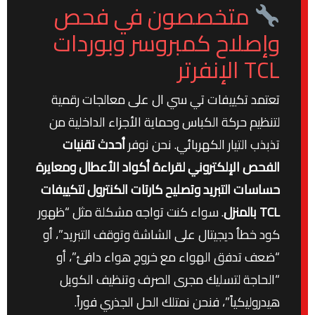
متخصصون في فحص
وإصلاح كمبروسر وبوردات
TCL الإنفرتر
تعتمد تكييفات تي سي ال على معالجات رقمية
لتنظيم حركة الكباس وحماية الأجزاء الداخلية من
تذبذب التيار الكهربائي. نحن نوفر
أحدث تقنيات
الفحص الإلكتروني لقراءة أكواد الأعطال ومعايرة
حساسات التبريد وتصليح كارتات الكنترول لتكييفات
TCL بالمنزل
. سواء كنت تواجه مشكلة مثل “ظهور
كود خطأ ديجيتال على الشاشة وتوقف التبريد”، أو
“ضعف تدفق الهواء مع خروج هواء دافئ”، أو
“الحاجة لتسليك مجرى الصرف وتنظيف الكويل
هيدروليكياً”، فنحن نمتلك الحل الجذري فوراً.