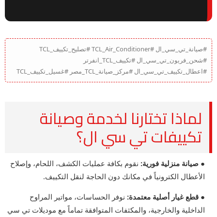
#صيانة_تي_سي_ال #TCL_Air_Conditioner #تصليح_تكييف_TCL
#شحن_فريون_تي_سي_ال #تكييف_TCL_انفرتر
#اعطال_تكييف_تي_سي_ال #مركز_صيانة_TCL_مصر #غسيل_تكييف_TCL
لماذا تختارنا لخدمة وصيانة
تكييفات تي سي ال؟
● صيانة منزلية فورية:
نقوم بكافة عمليات الكشف، اللحام، وإصلاح
الأعطال الكترونياً في مكانك دون الحاجة لنقل التكييف.
● قطع غيار أصلية معتمدة:
نوفر الحساسات، مواتير المراوح
الداخلية والخارجية، والمكثفات المتوافقة تماماً مع موديلات تي سي